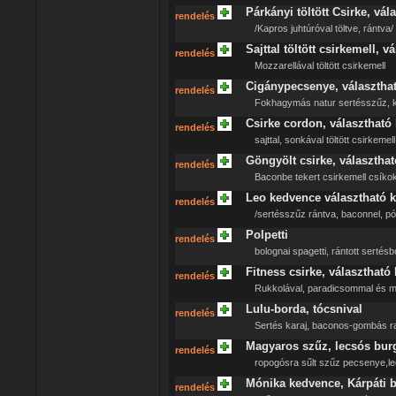
Párkányi töltött Csirke, vál
rendelés
/Kapros juhtúróval töltve, rántva/
Sajttal töltött csirkemell, v
rendelés
Mozzarellával töltött csirkemell
Cigánypecsenye, választhat
rendelés
Fokhagymás natur sertésszűz, k
Csirke cordon, választható 
rendelés
sajttal, sonkával töltött csirkemell
Göngyölt csirke, választhat
rendelés
Baconbe tekert csirkemell csíkok
Leo kedvence választható k
rendelés
/sertésszűz rántva, baconnel, pór
Polpetti
rendelés
bolognai spagetti, rántott sertés
Fitness csirke, választható 
rendelés
Rukkolával, paradicsommal és moz
Lulu-borda, tócsnival
rendelés
Sertés karaj, baconos-gombás ragu
Magyaros szűz, lecsós bur
rendelés
ropogósra sűlt szűz pecsenye,le
Mónika kedvence, Kárpáti b
rendelés