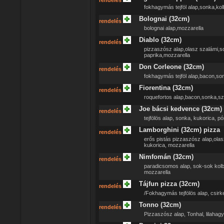
rendelés
fokhagymás tejföl alap,sonka,kol
Bolognai (32cm)
rendelés
bolognai alap,mozzarella
Diablo (32cm)
rendelés
pizzaszósz alap,olasz szalámi,s
paprika,mozzarella
Don Corleone (32cm)
rendelés
fokhagymás tejföl alap,bacon,son
Fiorentina (32cm)
rendelés
roquefortos alap,bacon,sonka,sz
Joe bácsi kedvence (32cm)
rendelés
tejfölös alap, sonka, kukorica, 
Lamborghini (32cm) pizza
rendelés
erős pistás pizzaszósz alap,olas
kukorica, mozzarella
Nimfomán (32cm)
rendelés
paradicsomos alap, sok-sok kolbás
mozzarella
Tájfun pizza (32cm)
rendelés
/Fokhagymás tejfölös alap, csirke
Tonno (32cm)
rendelés
Pizzaszósz alap, Tonhal, lilahag