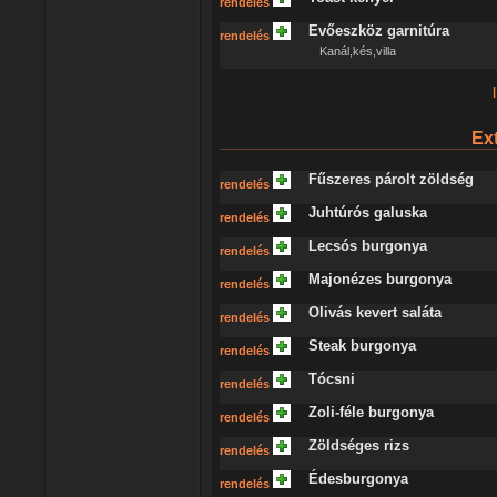
rendelés
Evőeszköz garnitúra
rendelés
Kanál,kés,villa
|
Ext
Fűszeres párolt zöldség
rendelés
Juhtúrós galuska
rendelés
Lecsós burgonya
rendelés
Majonézes burgonya
rendelés
Olivás kevert saláta
rendelés
Steak burgonya
rendelés
Tócsni
rendelés
Zoli-féle burgonya
rendelés
Zöldséges rizs
rendelés
Édesburgonya
rendelés