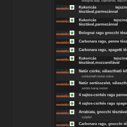
bolognai alap, sajtmártás, tejszín
Kukoricás tejszin
rendelés
tésztával,parmezánnal
Kukoricás tejszine
rendelés
tésztával,parmezánnal
Bolognai ragu gnocchi tész
rendelés
Carbonara ragu, penne tés
rendelés
Carbonara ragu, spagetti t
rendelés
Kukoricás tejszine
rendelés
tésztával,mozzarellával
Natúr csirke, választható kö
rendelés
csirkemell roston sütve
Natúr sertésszelet, választh
rendelés
sertés karaj roston
4 sajtos-csirkés ragu penn
rendelés
4 sajtos-csirkés ragu spage
rendelés
Arrabiata, gnocchi tésztáv
rendelés
csípős!
Carbonara ragu, gnocchi té
rendelés