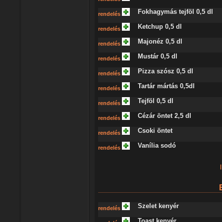
Fokhagymás tejföl 0,5 dl
rendelés
Ketchup 0,5 dl
rendelés
Majonéz 0,5 dl
rendelés
Mustár 0,5 dl
rendelés
Pizza szósz 0,5 dl
rendelés
Tartár mártás 0,5dl
rendelés
Tejföl 0,5 dl
rendelés
Cézár öntet 2,5 dl
rendelés
Csoki öntet
rendelés
Vanília sodó
rendelés
|
Szelet kenyér
rendelés
Toast kenyér