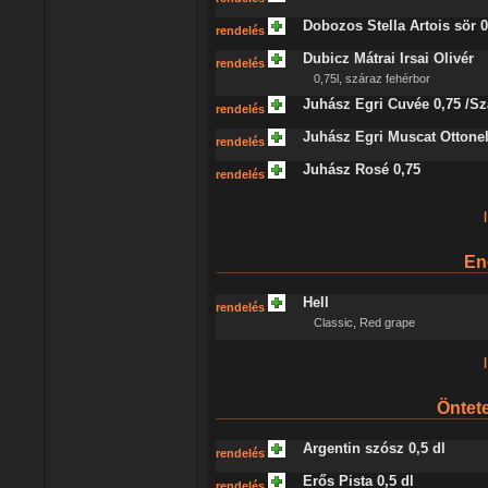
Dobozos Stella Artois sör 0
rendelés
Dubicz Mátrai Irsai Olivér
rendelés
0,75l, száraz fehérbor
Juhász Egri Cuvée 0,75 /Sz
rendelés
Juhász Egri Muscat Ottonel 
rendelés
Juhász Rosé 0,75
rendelés
|
Ene
Hell
rendelés
Classic, Red grape
|
Öntet
Argentin szósz 0,5 dl
rendelés
Erős Pista 0,5 dl
rendelés