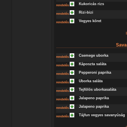
Kukoricás rizs
rendelés
Rizi-bizi
rendelés
Vegyes köret
rendelés
|
Sava
Csemege uborka
rendelés
Káposzta saláta
rendelés
Pepperoni paprika
rendelés
Uborka saláta
rendelés
Tejfölös uborkasaláta
rendelés
Jalapeno paprika
rendelés
Jalapeno paprika
rendelés
Tájfun vegyes savanyúság
rendelés