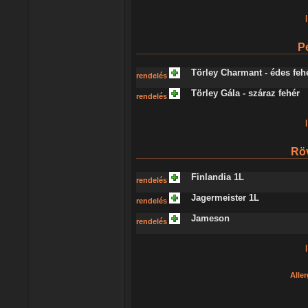
|
P
Törley Charmant - édes feh
rendelés
Törley Gála - száraz fehér
rendelés
|
Röv
Finlandia 1L
rendelés
Jagermeister 1L
rendelés
Jameson
rendelés
|
Aller