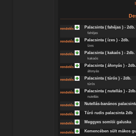
|
De
Palacsinta ( fahéjas ) - 2db.
rendelés
fahéjas
Palacsinta ( ízes ) - 2db.
rendelés
ízes
Palacsinta ( kakaós ) - 2db.
rendelés
kakaós
Palacsinta ( áfonyás ) - 2db
rendelés
áfonyás
Palacsinta ( túrós ) - 2db.
rendelés
túrós
Palacsinta ( nutellás ) - 2db
rendelés
nutellás
Nutellás-banános palacsint
rendelés
Túró rudis palacsinta 2db
rendelés
Meggyes somlói galuska
rendelés
Kemencében sült mákos gub
rendelés