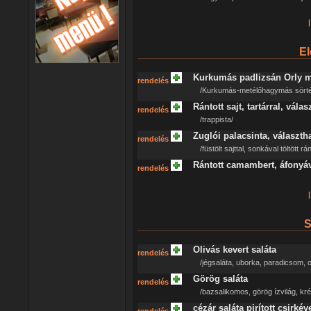
|
El
Kurkumás padlizsán Orly mó
rendelés
/Kurkumás-metélőhagymás sörté
Rántott sajt, tartárral, válas
rendelés
/trappista/
Zuglói palacsinta, választha
rendelés
/füstölt sajttal, sonkával töltött r
Rántott camambert, áfonyáva
rendelés
|
S
Olivás kevert saláta
rendelés
/jégsaláta, uborka, paradicsom, o
Görög saláta
rendelés
/bazsalikomos, görög ízvilág, kré
cézár saláta pirított csirkév