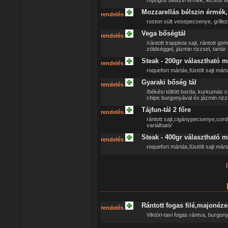
ropogós bélszin érmék, lecsós 
Mozzarellás bélszin érmék, 
rendelés
roston sült vesepecsenye, grillez
Vega bőségtál
rendelés
/rántott trappista sajt, rántott gom
zöldséggel, jázmin rizzsel, tartár
Steak - 200gr választható m
rendelés
roquefort mártás,füstölt sajt már
Gyaraki bőség tál
rendelés
/békési töltött borda, kurkumás cs
chips burgonyával és jázmin rizz
Tájfun-tál 2 főre
rendelés
rántott sajt,cigánypecsenye,cor
variálható/
Steak - 400gr választható m
rendelés
roquefort mártás,füstölt sajt már
|
Rántott fogas filé,majonéz
rendelés
Viktóri-tavi fogas rántva, burgon