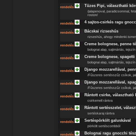
Tüzes Pipi, választható köre
rendelés
/jalapenoval, paradicsommal, fetas
roston/
4 sajtos-csirkés ragu gnocc
rendelés
Bácskai rizseshús
rendelés
rizseshús, ahogy mindenki ismer
Creme bolognese, penne té
rendelés
bolognai alap, sajtmártás, tejszín
Creme bolognese, spagetti 
rendelés
bolognai alap, sajtmártás, tejszín
Django mozzarellával, pen
rendelés
/Fűszeres sertésszűz csíkok, jal
Django mozzarellával, spag
rendelés
/Fűszeres sertésszűz csíkok, jal
Rántott csirke, választható 
rendelés
csirkemell rántva
Rántott sertésszelet, válasz
rendelés
sertéskaraj rántva
Sertéspörkölt galuskával
rendelés
pörkölt sertéscombból
Bolognai ragu gnocchi tés
rendelés