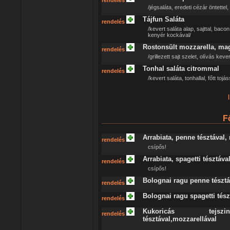
rendelés
/jégsaláta, eredeti cézár öntettel,
Tájfun Saláta
rendelés
/kevert saláta alap, sajttal, bacon
kenyér kockával/
Rostonsült mozzarella, mag
rendelés
/grillezett sajt szelet, olívás keve
Tonhal saláta citrommal
rendelés
/kevert saláta, tonhallal, főtt tojá
|
F
Arrabiata, penne tésztával,
rendelés
csípős!
Arrabiata, spagetti tésztáva
rendelés
csípős!
Bolognai ragu penne tésztá
rendelés
Bolognai ragu spagetti tész
rendelés
Kukoricás tejszin
rendelés
tésztával,mozzarellával