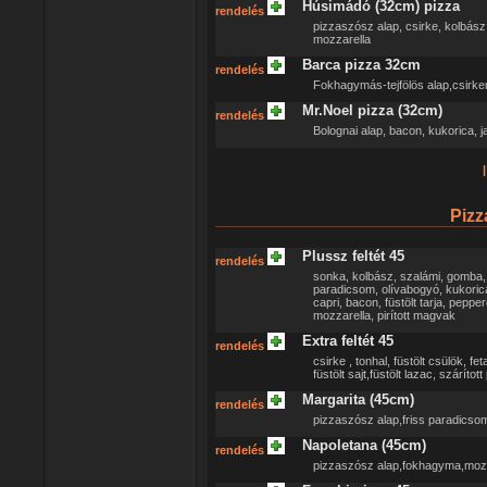
Húsimádó (32cm) pizza
rendelés
pizzaszósz alap, csirke, kolbász,
mozzarella
Barca pizza 32cm
rendelés
Fokhagymás-tejfölös alap,csirkem
Mr.Noel pizza (32cm)
rendelés
Bolognai alap, bacon, kukorica, 
|
Pizz
Plussz feltét 45
rendelés
sonka, kolbász, szalámi, gomba, fő
paradicsom, olívabogyó, kukori
capri, bacon, füstölt tarja, pepp
mozzarella, pirított magvak
Extra feltét 45
rendelés
csirke , tonhal, füstölt csülök, 
füstölt sajt,füstölt lazac, száríto
Margarita (45cm)
rendelés
pizzaszósz alap,friss paradicso
Napoletana (45cm)
rendelés
pizzaszósz alap,fokhagyma,mozz