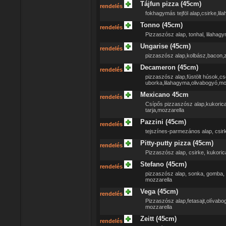
Tájfun pizza (45cm)
rendelés
fokhagymás tejföl alap,csirke,li
Tonno (45cm)
rendelés
Pizzaszósz alap, tonhal, lilahag
Ungarise (45cm)
rendelés
pizzaszósz alap,kolbász,bacon,z
Decameron (45cm)
rendelés
pizzaszósz alap,füstölt húsok,
uborka,lilahagyma,olivabogyó,mo
Mexicano 45cm
rendelés
Csípős pizzaszósz alap,kukorica,
tarja,mozzarella
Pazzini (45cm)
rendelés
tejszínes-parmezános alap, csirk
Pitty-putty pizza (45cm)
rendelés
Pizzaszósz alap, csirke, kukorica
Stefano (45cm)
rendelés
pizzaszósz alap, sonka, gomba,
mozzarella
Vega (45cm)
rendelés
Pizzaszósz alap,fetasajt,olívabo
mozzarella
Zeitt (45cm)
rendelés