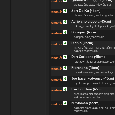
rendelés
pizzaszósz alap, négyféle sajt
Son-Go-Ku (45cm)
rendelés
pizzaszósz alap, sonka, gomba, 
Aglio che cippola (45cm)
rendelés
fokhagymás tejföl alap,sonka,kol
Bolognai (45cm)
rendelés
bolognai alap,mozzarella
Diablo (45cm)
rendelés
pizzaszósz alap,olasz szalámi,s
paprika,mozzarella
Don Corleone (45cm)
rendelés
fokhagymás tejföl alap,bacon,son
Fiorentina (45cm)
rendelés
roquefortos alap,bacon,sonka,sz
Joe bácsi kedvence (45cm)
rendelés
tejfölös alap, sonka, kukorica, 
Lamborghini (45cm)
rendelés
erős pistás pizzaszósz alap,olas
kukorica, mozzarella
Nimfomán (45cm)
rendelés
paradicsomos alap, sok-sok kolbás
mozzarella