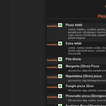
|
Pizz
Plusz feltét
rendelés
sonka, kolbász, szalámi, gomba, fő
paradicsom, olívabogyó, kukori
capri, bacon, füstölt tarja, pepp
pirított magvak
Extra feltét
rendelés
csirke , tonhal, füstölt csülök, 
füstölt sajt,füstölt lazac, száríto
mozzarella
Pita tészta
rendelés
Margarita (32cm) Pizza
rendelés
pizzaszósz alap,friss paradicso
Napoletana (32cm) pizza
rendelés
pizzaszósz alap,fokhagyma,mozz
Funghi pizza 32cm
rendelés
Pizzaszósz alap, gomba, mozzar
Prosciutto pizza (32cm)piz
rendelés
Pizzaszósz alap, sonka, mozzare
Szalámis Pizza(32cm)pizza