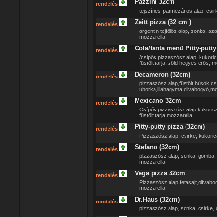
Pazzini 32cm
rendelés
tejszínes-parmezános alap, csirk
Zeitt pizza (32 cm )
rendelés
argentín tejfölös alap, sonka, s
mozzarella
Cola/fanta menü Pitty-putty 
rendelés
/csipős pizzaszósz alap, kukoric
füstölt tarja, zöld hegyes erős, m
Decameron (32cm)
rendelés
pizzaszósz alap,füstölt húsok,
uborka,lilahagyma,olivabogyó,mo
Mexicano 32cm
rendelés
Csípős pizzaszósz alap,kukorica
füstölt tarja,mozzarella
Pitty-putty pizza (32cm)
rendelés
Pizzaszósz alap, csirke, kukorica
Stefano (32cm)
rendelés
pizzaszósz alap, sonka, gomba,
mozzarella
Vega pizza 32cm
rendelés
Pizzaszósz alap,fetasajt,olívabo
mozzarella
Dr.Haus (32cm)
rendelés
pizzaszósz alap, sonka, csirke, 