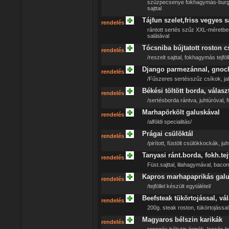
szűzpecsenye fokhagymás-burgon
sajttal
Tájfun szelet,friss vegyes s
rendelés
rántott sertés szűz XXL-méretb
salátával
Tócsniba bújtatott roston c
rendelés
/reszelt sajttal, fokhagymás tejföll
Django parmezánnal, gnoch
rendelés
/Fűszeres sertésszűz csíkok, jal
Békési töltött borda, válasz
rendelés
/sertésborda rántva, juhtúróval, f
Marhapörkölt galuskával
rendelés
/alföldi specialitás/
Prágai csülöktál
rendelés
/pirított, füstölt csülökkockák, ju
Tanyasi ránt.borda, fokh.tejf
rendelés
Füst.sajttal, lilahagymával, bacon-
Kapros marhapaprikás galu
rendelés
/tejföllel készült egytálétel/
Beefsteak tükörtojással, vál
rendelés
200g. steak roston, tükörtojással
Magyaros bélszin karikák
rendelés