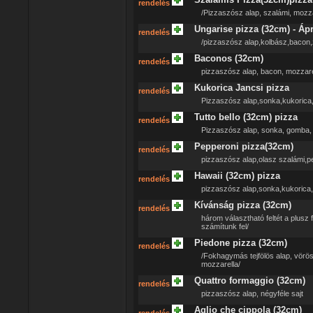
rendelés
/Pizzaszósz alap, szalámi, mozza
Ungarise pizza (32cm) - Ápr
rendelés
/pizzaszósz alap,kolbász,bacon,
Baconos (32cm)
rendelés
pizzaszósz alap, bacon, mozzare
Kukorica Jancsi pizza
rendelés
Pizzaszósz alap,sonka,kukorica
Tutto bello (32cm) pizza
rendelés
Pizzaszósz alap, sonka, gomba,
Pepperoni pizza(32cm)
rendelés
pizzaszósz alap,olasz szalámi,
Hawaii (32cm) pizza
rendelés
pizzaszósz alap,sonka,kukorica
Kívánság pizza (32cm)
rendelés
három választható feltét a plusz f
számítunk fel/
Piedone pizza (32cm)
rendelés
/Fokhagymás tejfölös alap, vörös
mozzarella/
Quattro formaggio (32cm)
rendelés
pizzaszósz alap, négyféle sajt
Aglio che cippola (32cm)