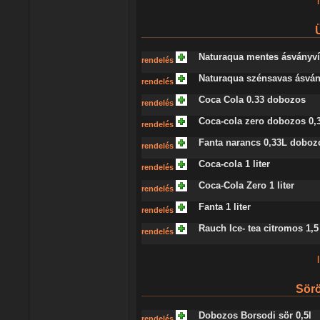
|
Naturaqua mentes ásványvíz
rendelés
Naturaqua szénsavas ásványv
rendelés
Coca Cola 0.33 dobozos
rendelés
Coca-cola zero dobozos 0,
rendelés
Fanta narancs 0,33L doboz
rendelés
Coca-cola 1 liter
rendelés
Coca-Cola Zero 1 liter
rendelés
Fanta 1 liter
rendelés
Rauch Ice- tea citromos 1,5 
rendelés
|
Sörö
Dobozos Borsodi sör 0,5l
rendelés