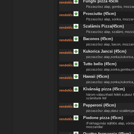
Funghi pizza 45cm
rendelés
Pizzaszósz alap, gomba, mozzar
Prosciutto (45cm)
rendelés
Pizzaszósz alap, sonka, mozzare
Szalámis Pizza(45cm)
rendelés
Pizzaszósz alap, szalámi, mozza
Baconos (45cm)
rendelés
pizzaszósz alap, bacon, mozzare
Kukorica Jancsi (45cm)
rendelés
pizzaszósz alap,sonka,kukorica,
Tutto bello (45cm)
rendelés
pizzaszósz alap,sonka,gomba,m
Hawaii (45cm)
rendelés
pizzaszósz alap,sonka,kukorica
Kívánság pizza (45cm)
rendelés
három választható feltét a plusz f
számítunk fel/
Pepperoni (45cm)
rendelés
pizzaszósz alap,olasz szalámi,
Piedone pizza (45cm)
rendelés
/Fokhagymás tejfölös alap, vörös
mozzarella/
Quattro formaggio (45cm)