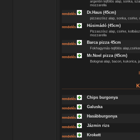
argentín tejfölös alap, sonka, s
mozzarella
Dr.Haus (45cm)
rendelés
pizzaszósz alap, sonka, csirke, 
Húsimádó (45cm)
rendelés
Pizzaszósz alap, csirke, kolbász,
mozzarella
Barca pizza 45cm
rendelés
Fokhagymás-tejfölös alap,csirkem
Mr.Noel pizza (45cm)
rendelés
Bolognai alap, bacon, kukorica, 
|
K
Chips burgonya
rendelés
Galuska
rendelés
Hasábburgonya
rendelés
Jázmin rizs
rendelés
Krokett
rendelés