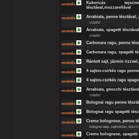
Kukoricás tejszine
rendelés
tésztával,mozzarellával
Arrabiata, penne tésztával
rendelés
csípős!
Arrabiata, spagetti tésztáv
rendelés
csípős!
Carbonara ragu, penne tész
rendelés
Carbonara ragu, spagetti té
rendelés
Rántott sajt, jázmin rizzsel,
rendelés
4 sajtos-csirkés ragu penne
rendelés
4 sajtos-csirkés ragu spage
rendelés
Arrabiata, gnocchi tésztáva
rendelés
csípős!
Bolognai ragu penne tészt
rendelés
Bolognai ragu spagetti tés
rendelés
Creme bolognese, penne tés
rendelés
bolognai alap, sajtmártás, tejszín
Creme bolognese, spagetti 
rendelés