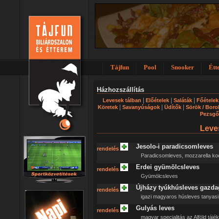
Tájfun
Pool
Snooker
Étt
Házhozszállítás
|
|
|
Levesek tálban
Előételek
Saláták
Főételek
|
|
|
Köretek
Savanyúságok
Üdítők
Sörök / Boro
Pezsgő
Leve
Jesolo-i paradicsomleves
rendelés
Paradicsomleves, mozzarella ko
Erdei gyümölcsleves
rendelés
Gyümölcsleves
Újházy tyúkhúsleves gazd
rendelés
igazi magyaros húsleves tanyasi 
Gulyás leves
rendelés
magyar specialitás az Alföld tájék