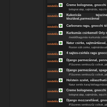
Creme bolognese, gnocchi t
rendelés
bolognai alap, sajtmártás, tejszín
Kukoricás tejszine
rendelés
tésztával,parmezánnal
Carbonara ragu, gnocchi té
rendelés
Kurkumás csirkemell Orly
rendelés
/metélőhagymás-kurkumás sörté
Natur csirke, sajtmártással,
rendelés
Roston sült csirke, sajtmártással
4 sajtos-csirkés ragu gnoc
rendelés
Django parmezánnal, penn
rendelés
/Fűszeres sertésszűz csíkok, jal
Django parmezánnal, spage
rendelés
/Fűszeres sertésszűz csíkok, jal
Holstein szelet, választható
rendelés
Natur sertés karaj fokhagymásan
Creme bolognese, gnocchi 
rendelés
bolognai alap, sajtmártás, tejszín
Django mozzarellával, gno
rendelés
/Fűszeres sertésszűz csíkok, jal