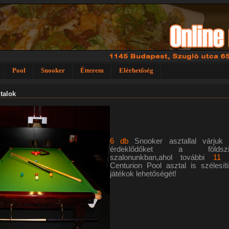
Pool
Snooker
Étterem
Elérhetőség
talok
6 db
Snooker asztallal várjuk
érdeklődőket a földszin
szalonunkban,ahol további
11 
Centurion Pool asztal is szélesít
játékok lehetőségét!