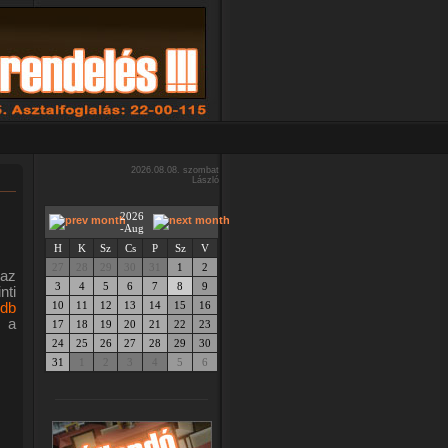
2026.08.08. szombat
László
2026
-Aug
H
K
Sz
Cs
P
Sz
V
27
28
29
30
31
1
2
 az
3
4
5
6
7
8
9
ti
10
11
12
13
14
15
16
db
i a
17
18
19
20
21
22
23
24
25
26
27
28
29
30
31
1
2
3
4
5
6