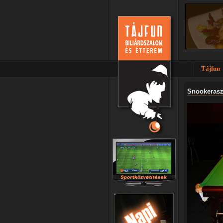
Tájfun
Snookerasz