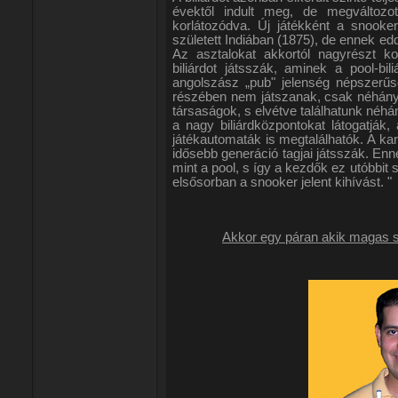
évektől indult meg, de megváltozo
korlátozódva. Új játékként a snooke
született Indiában (1875), de ennek 
Az asztalokat akkortól nagyrészt ko
biliárdot játsszák, aminek a pool-bi
angolszász „pub" jelenség népszerű
részében nem játszanak, csak néhány 
társaságok, s elvétve találhatunk néhán
a nagy biliárdközpontokat látogatják
játékautomaták is megtalálhatók. A kara
idősebb generáció tagjai játsszák. En
mint a pool, s így a kezdők ez utóbbit
elsősorban a snooker jelent kihívást. "
Akkor egy páran akik magas s