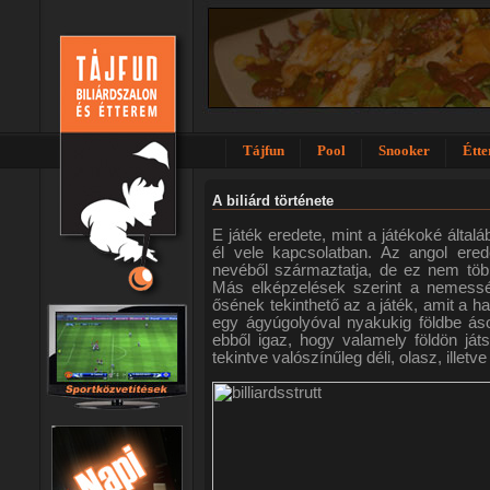
Tájfun
Pool
Snooker
Étt
A biliárd története
E játék eredete, mint a játékoké által
él vele kapcsolatban. Az angol ere
nevéből származtatja, de ez nem több
Más elképzelések szerint a nemesség
ősének tekinthető az a játék, amit a h
egy ágyúgolyóval nyakukig földbe ásott 
ebből igaz, hogy valamely földön játs
tekintve valószínűleg déli, olasz, illetve