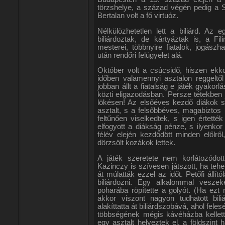
törzshelye, a század végén pedig a Szt
Bertalan volt a fő virtuóz.
Nélkülözhetetlen lett a biliárd. Az
biliárdoztak, de kártyáztak is, a Fil
mesterei, többnyire fiatalok, jogászh
után rendőri felügyelet alá.
Október volt a csúcsidő, hiszen ekko
időben valamennyi asztalon reggeltől
jobban állt a fiatalság e játék gyako
közti eligazodásban. Persze tétekben j
lökésen! Az elsőéves kezdő diákok 
asztalt, s a felsőbbéves, magabiztos 
feltűnően viselkedtek, s igen értett
elfogyott a diákság pénze, s ilyenko
félév elején kezdődött minden előlrő
dörzsölt kozákok lettek.
A játék szeretete nem korlátozódott
Kazinczy is szívesen játszott, ha tehe
át múlatták ezzel az időt. Petőfi állít
biliárdozni. Egy alkalommal vesze
poharába röpítette a golyót. (Ha ezt
akkor viszont nagyon tudhatott bili
alakíttatta át biliárdszobává, ahol fel
többségének mégis kávéházba kellett 
egy asztalt helyeztek el, a földszint