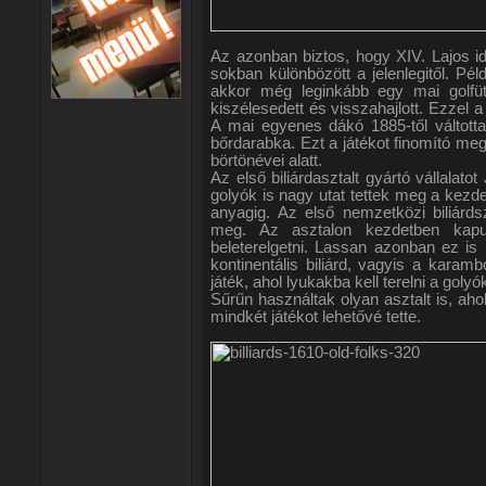
Az azonban biztos, hogy XIV. Lajos id
sokban különbözött a jelenlegitől. Pé
akkor még leginkább egy mai golfüt
kiszélesedett és visszahajlott. Ezzel a
A mai egyenes dákó 1885-től váltotta
bőrdarabka. Ezt a játékot finomító mego
börtönévei alatt.
Az első biliárdasztalt gyártó vállalat
golyók is nagy utat tettek meg a kezdeti
anyagig. Az első nemzetközi biliárds
meg. Az asztalon kezdetben kapuk
beleterelgetni. Lassan azonban ez is m
kontinentális biliárd, vagyis a karam
játék, ahol lyukakba kell terelni a goly
Sűrűn használtak olyan asztalt is, ahol
mindkét játékot lehetővé tette.