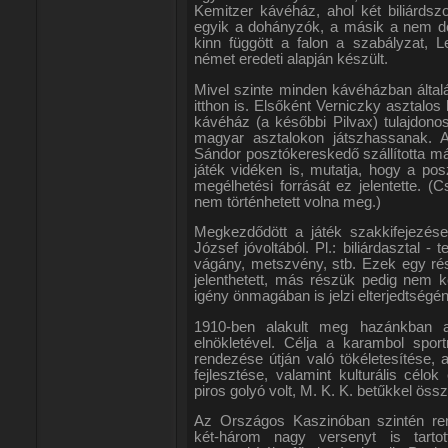
Kemitzer kávéház, ahol két biliárdsz
egyik a dohányzók, a másik a nem do
kinn függött a falon a szabályzat, 
német eredeti alapján készült.
Mivel szinte minden kávéházban általá
itthon is. Elsőként Verniczky asztalos
kávéház (a későbbi Pilvax) tulajdonos
magyar asztalokon játszhassanak. A
Sándor posztókereskedő szállította már
játék vidéken is, mutatja, hogy a pos
megélhetési forrását ez jelentette. 
nem történhetett volna meg.)
Megkezdődött a játék szakkifejezése
József jóvoltából. Pl.: biliárdasztal -
vágány, metszvény, stb. Ezek egy rés
jelenthetett, más részük pedig nem ke
igény önmagában is jelzi elterjedtségé
1910-ben alakult meg hazánkban
elnökletével. Célja a karambol spor
rendezése útján való tökéletesítése, a
fejlesztése, valamint kulturális cél
piros golyó volt, M. K. K. betűkkel öss
Az Országos Kaszinóban szintén ren
két-három nagy versenyt is tart