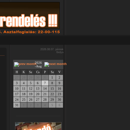
2026.08.07. péntek
Ibolya
2026
-Aug
H
K
Sz
Cs
P
Sz
V
27
28
29
30
31
1
2
3
4
5
6
7
8
9
10
11
12
13
14
15
16
17
18
19
20
21
22
23
24
25
26
27
28
29
30
31
1
2
3
4
5
6