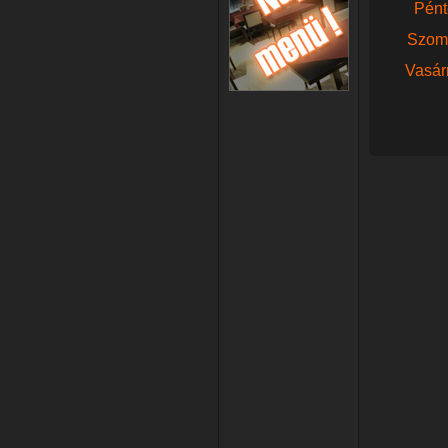
Pént
Szom
Vasár