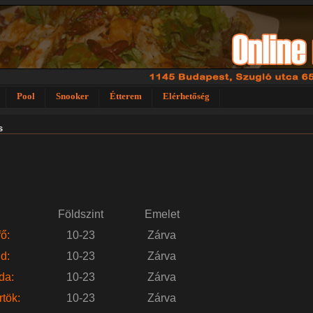
Pool
Snooker
Étterem
Elérhetőség
s
Földszint
Emelet
ő:
10-23
Zárva
d:
10-23
Zárva
da:
10-23
Zárva
tök:
10-23
Zárva