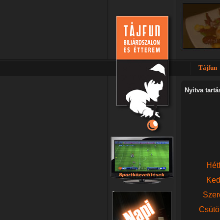
Tájfun
Nyitva tartá
Hétf
Ked
Szer
Csütör