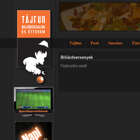
Tájfun
Pool
Snooker
Étt
Biliárdversenyek
Fejlesztés alatt!