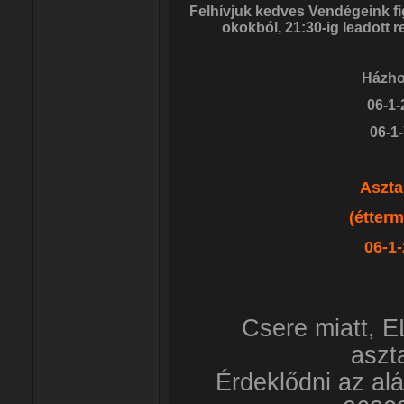
Felhívjuk kedves Vendégeink f
okokból, 21:30-ig leadott 
Házhoz
06-1-
06-1
Aszta
(éttermi
06-1
Csere miatt,
aszta
Érdeklődni az al