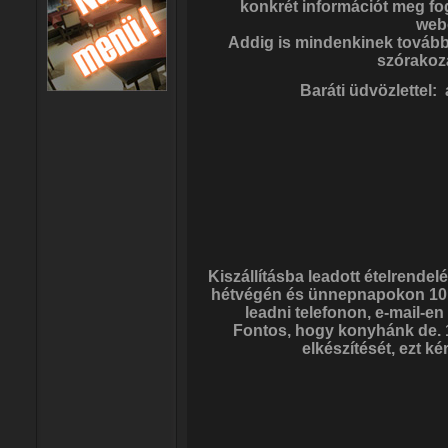
konkrét információt meg fo
web
Addig is mindenkinek további 
szórakoz
Baráti üdvözlettel: 
Kiszállításba leadott ételrendel
hétvégén és ünnepnapokon 10:3
leadni telefonon, e-mail-e
Fontos, hogy konyhánk de. 1
elkészítését, ezt k