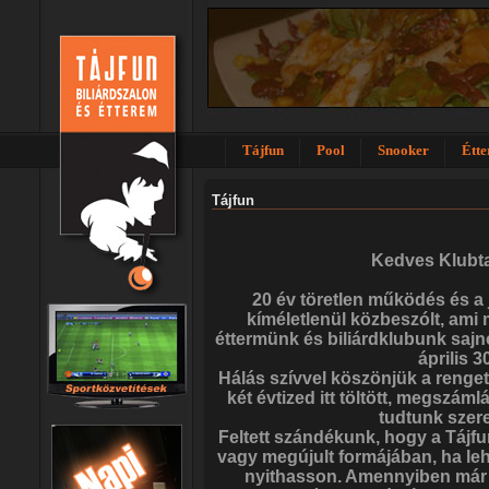
Tájfun
Pool
Snooker
Étt
Tájfun
Kedves Klubt
20 év töretlen működés és a j
kíméletlenül közbeszólt, ami 
éttermünk és biliárdklubunk saj
április 3
Hálás szívvel köszönjük a renge
két évtized itt töltött, megszáml
tudtunk szer
Feltett szándékunk, hogy a Tájfun
vagy megújult formájában, ha lehe
nyithasson. Amennyiben már n